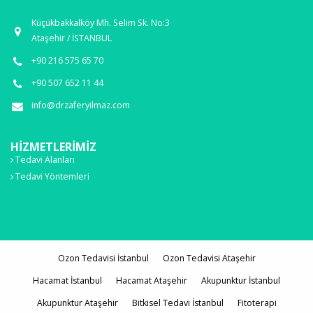
Küçükbakkalköy Mh. Selim Sk. No:3
Ataşehir / İSTANBUL
+90 216 575 65 70
+90 507 652 11 44
info@drzaferyilmaz.com
HIZMETLERIMIZ
Tedavi Alanları
Tedavi Yöntemleri
Ozon Tedavisi İstanbul
Ozon Tedavisi Ataşehir
Hacamat İstanbul
Hacamat Ataşehir
Akupunktur İstanbul
Akupunktur Ataşehir
Bitkisel Tedavi İstanbul
Fitoterapi