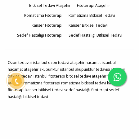
Bitkisel Tedavi Ataşehir
Fitoterapi Ataşehir
Romatizma Fitoterapi
Romatizma Bitkisel Tedavi
Kanser Fitoterapi
Kanser Bitkisel Tedavi
Sedef Hastalığı Fitoterapi
Sedef Hastalığı Bitkisel Tedavi
Ozon tedavisi istanbul ozon tedavi ataşehir hacamat istanbul
hacamat ataşehir akupunktur istanbul akupunktur tedavisi ataşehir
bitkisel tedavi istanbul fitoterapi bitkisel tedavi ataşehir fitoterapi
ataşehir romatizma fitoterapi romatizma bitkisel tedavi kanser
fitoterapi kanser bitkisel tedavi sedef hastalığı fitoterapi sedef
hastalığı bitkisel tedavi
Dr. Zafer Yılmaz İstanbul Ozon Tedavisi Fitoterapi Akupunktur Hacamat
Sülük Tedavisi © 2026
Çerez Politikası